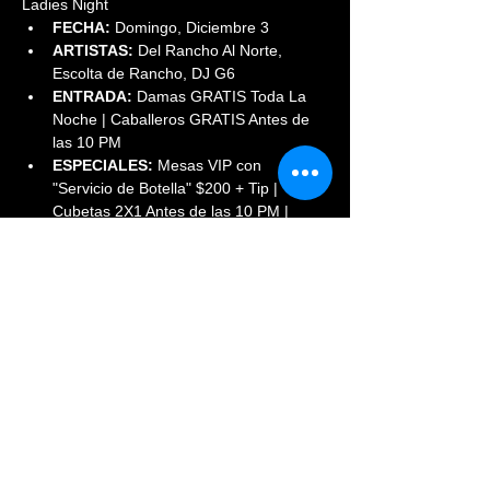
Ladies Night
FECHA:
 Domingo, Diciembre 3
ARTISTAS:
 Del Rancho Al Norte, 
Escolta de Rancho, DJ G6
ENTRADA:
 Damas GRATIS Toda La 
Noche | Caballeros GRATIS Antes de 
las 10 PM
ESPECIALES:
 Mesas VIP con 
"Servicio de Botella" $200 + Tip | 
Cubetas 2X1 Antes de las 10 PM | 
Damas 2 tragos GRATIS Antes de las 
11 PM. 
INFORMES:
 (720)569-8854
Share This Event