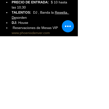
PRECIO DE ENTRADA:  
$ 10 hasta 
las 10;30
TALENTOS: 
 DJ , Banda la 
Rewelta. 
De
sorden
DJ:
 House
 Reservaciones de Mesas VIP 
www.phoenixdenver.com
Read More >
Share This Event