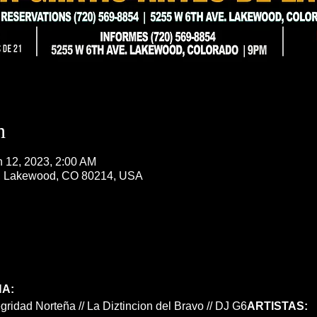
n
n 12, 2023, 2:00 AM
, Lakewood, CO 80214, USA
A:
egridad Norteña // La Diztincion del Bravo // DJ G6
ARTISTAS: