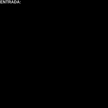
M
ENTRADA:  