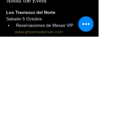
About the Event
Los Traviezoz del Norte
Sabado 5 Octubre
 Reservaciones de Mesas VIP 
www.phoenixdenver.com
Puertas abren a las 9 PM
Informes: (720)569-8854
Share This Event
© 2023 PHOENIX NIGHTCLUB |
powered by: All Access