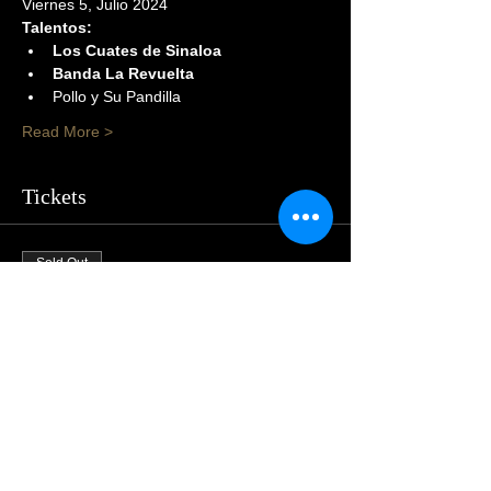
Viernes 5, Julio 2024
Talentos:
Los Cuates de Sinaloa
Banda La Revuelta
Pollo y Su Pandilla
Read More >
Tickets
Sold Out
Price
$105.00
Share This Event