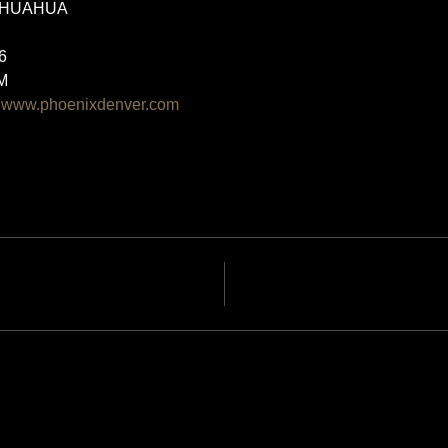
IHUAHUA 
6 
M 
 
www.phoenixdenver.com