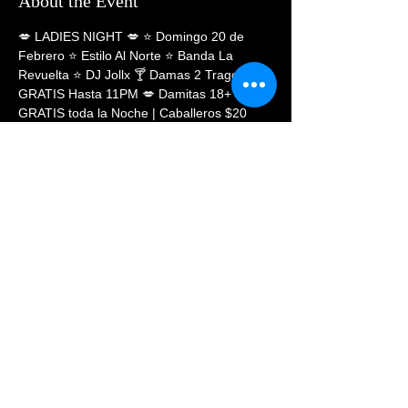
About the Event
💋 LADIES NIGHT 💋 ⭐️ Domingo 20 de 
Febrero ⭐ Estilo Al Norte ⭐ Banda La 
Revuelta ⭐ DJ Jollx 🍸 Damas 2 Tragos 
GRATIS Hasta 11PM 💋 Damitas 18+ 
GRATIS toda la Noche | Caballeros $20 
hasta las 10 PM ⭐️ Informes y 
Reservaciones: (720)569-8854
Share This Event
© 2023 PHOENIX NIGHTCLUB |