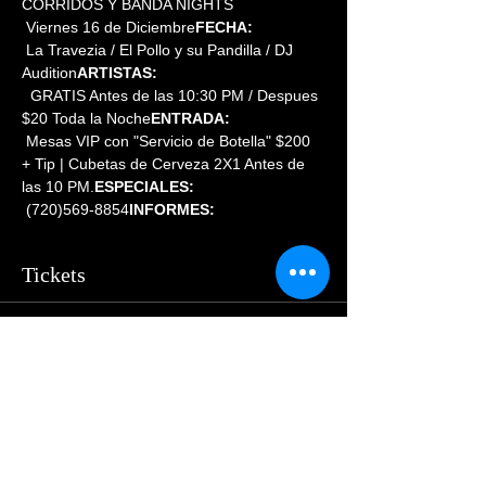
CORRIDOS Y BANDA NIGHTS
 Viernes 16 de Diciembre
FECHA:
 La Travezia / El Pollo y su Pandilla / DJ 
Audition
ARTISTAS:
  GRATIS Antes de las 10:30 PM / Despues 
$20 Toda la Noche
ENTRADA:
 Mesas VIP con "Servicio de Botella" $200 
+ Tip | Cubetas de Cerveza 2X1 Antes de 
las 10 PM.
ESPECIALES:
 (720)569-8854
INFORMES:
Tickets
Sold Out
Price
$55.00