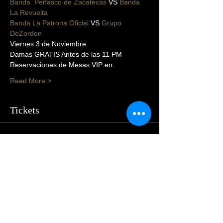
Banda  Peñasco de Zacatecas
 VS 
Banda 
La Revuelta
Banda La Patrona Oficial
 VS 
Grupo 
DeZorden
Viernes 3 de Noviembre 
Damas GRATIS Antes de las 11 PM 
Reservaciones de Mesas VIP en: 
Read More >
Tickets
Sale ended
Price
$55.00