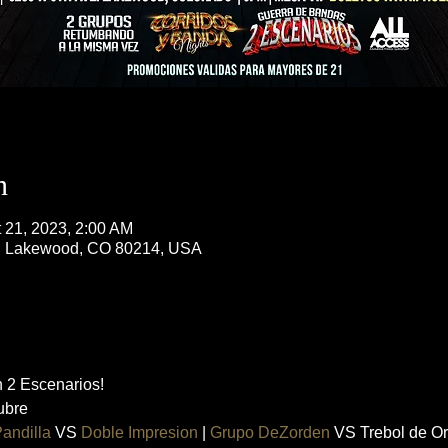
n
t 21, 2023, 2:00 AM
, Lakewood, CO 80214, USA
2 Escenarios!
ubre
Pandilla
 VS 
Doble Impresion
 | 
Grupo DeZorden
 VS Trebol de O