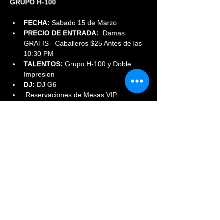
GRUPO H-100
FECHA:
 Sabado 15 de Marzo
PRECIO DE ENTRADA:  
Damas 
GRATIS - Caballeros $25 Antes de las 
10:30 PM
TALENTOS: 
Grupo H-100 y Doble 
Impresion 
DJ:
 DJ G6
 Reservaciones de Mesas VIP 
www.phoenixdenver.com
Read More >
Share This Event