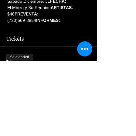
 Sabado Diciembre, 31
FECHA:
 El Morro y Su Reunion
ARTISTAS:
 $40
PREVENTA:
 (720)569-8854
INFORMES:
Tickets
Sale ended
Price
$44.00
Share This Event