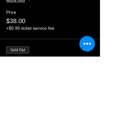
Price
$38.00
+$0.95 ticket service fee
Sold Out
Ticket type
CUATES DE SINALOA
More info
Price
$28.00
+$0.70 ticket service fee
This event is sold out