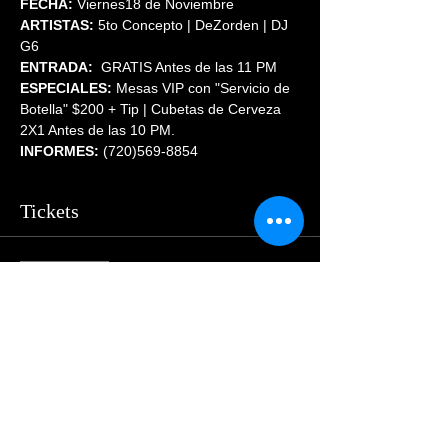
FECHA:
 Viernes18 de Noviembre
ARTISTAS:
 5to Concepto | DeZorden | DJ 
G6
ENTRADA:
  GRATIS Antes de las 11 PM
ESPECIALES:
 Mesas VIP con "Servicio de 
Botella" $200 + Tip | Cubetas de Cerveza 
2X1 Antes de las 10 PM.
INFORMES:
 (720)569-8854
Tickets
Sale ended
Price
$55.00