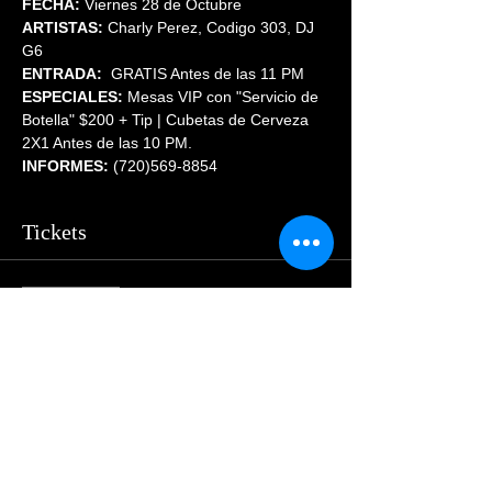
FECHA:
 Viernes 28 de Octubre
ARTISTAS:
 Charly Perez, Codigo 303, DJ 
G6
ENTRADA:
  GRATIS Antes de las 11 PM
ESPECIALES:
 Mesas VIP con "Servicio de 
Botella" $200 + Tip | Cubetas de Cerveza 
2X1 Antes de las 10 PM.
INFORMES:
 (720)569-8854
Tickets
Sale ended
Price
$55.00