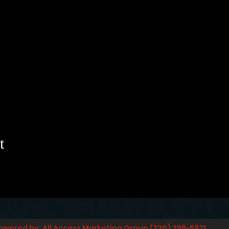
t
owered by: All Access Marketing Group (720) 296-5971