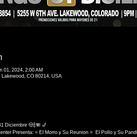
n
n 01, 2024, 2:00 AM
, Lakewood, CO 80214, USA
1 Diciembre 🤠🍾🪗 🎷 
enter Presenta: ⭐️ El Morro y Su Reunion ⭐️  El Pollo y Su Pandi