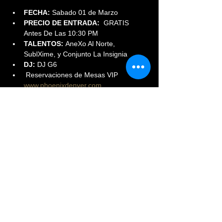
FECHA:
 Sabado 01 de Marzo
PRECIO DE ENTRADA:  
GRATIS 
Antes De Las 10:30 PM
TALENTOS: 
AneXo Al Norte, 
SublXime, y Conjunto La Insignia
DJ:
 DJ G6
 Reservaciones de Mesas VIP 
www.phoenixdenver.com
Read More >
Share This Event